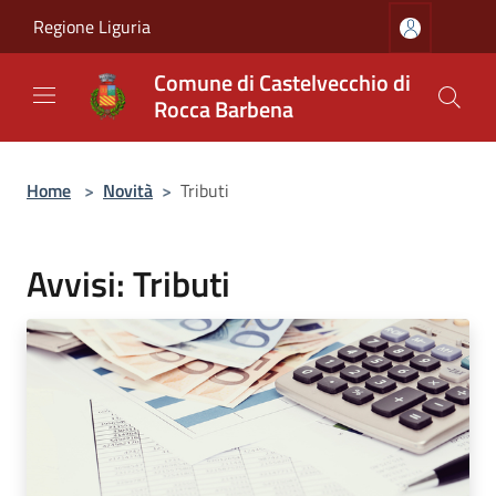
Salta al contenuto principale
Regione Liguria
Comune di Castelvecchio di
Rocca Barbena
Home
>
Novità
>
Tributi
Avvisi: Tributi