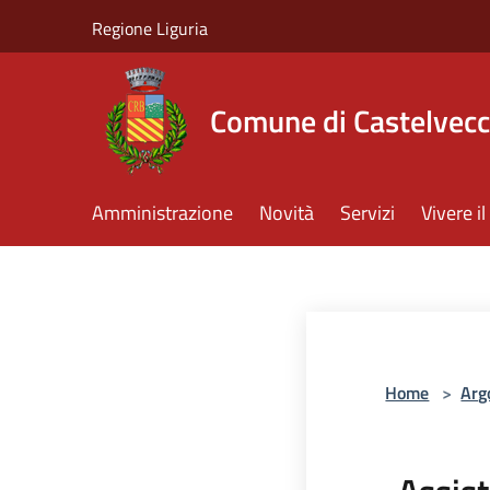
Salta al contenuto principale
Regione Liguria
Comune di Castelvecc
Amministrazione
Novità
Servizi
Vivere 
Home
>
Arg