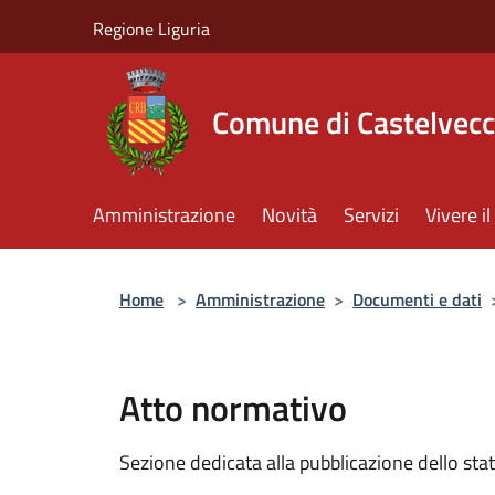
Salta al contenuto principale
Regione Liguria
Comune di Castelvecc
Amministrazione
Novità
Servizi
Vivere 
Home
>
Amministrazione
>
Documenti e dati
Atto normativo
Sezione dedicata alla pubblicazione dello sta