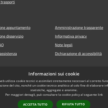
 trasporti
ione appuntamento
Amministrazione trasparente
one disservizio
Informativa privacy
FAQ
Note legali
 assistenza
Dichiarazione di accessibilità
Informazioni sui cookie
web utilizza cookie tecnici e assimilati strettamente necessari al corretto fu
azione del sito, nonché un cookie tecnico analitico al solo fine di elaborare i
statistiche, aggregate e anonime.
Per maggiori dettagli, può consultare la cookie policy al seguente
link
RIFIUTA TUTTO
ACCETTA TUTTO
l sito
Copyright © 2026 • Comune di Ca