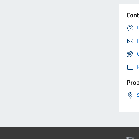
Cont
Prob