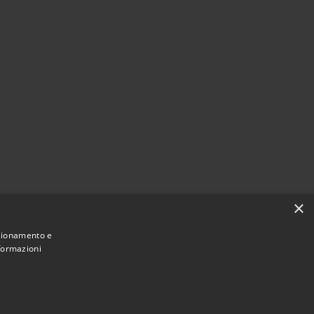
×
nzionamento e
nformazioni
Municipium
stelvecchio di Rocca Barbena • Powered by
•