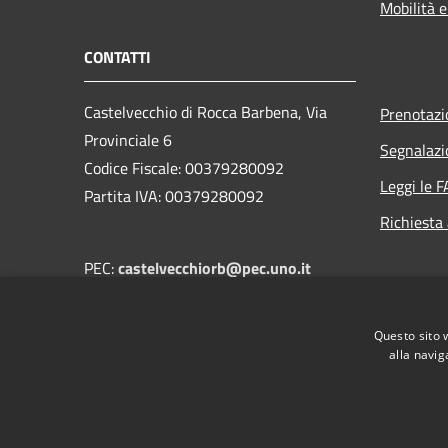
Mobilità e
CONTATTI
Castelvecchio di Rocca Barbena, Via
Prenotaz
Provinciale 6
Segnalazi
Codice Fiscale: 00379280092
Leggi le 
Partita IVA: 00379280092
Richiesta
PEC:
castelvecchiorb@pec.uno.it
Centralino Unico:
castelvecchiorb@uno.it
Questo sito 
alla navig
RSS
Accessibilità
Privacy
Cookie
Mappa de