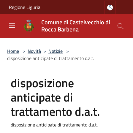
Salta al contenuto principale
Regione Liguria
Comune di Castelvecchio di
Rocca Barbena
Home
>
Novità
>
Notizie
>
disposizione anticipate di trattamento d.a.t.
disposizione
anticipate di
trattamento d.a.t.
disposizione anticipate di trattamento d.a.t.