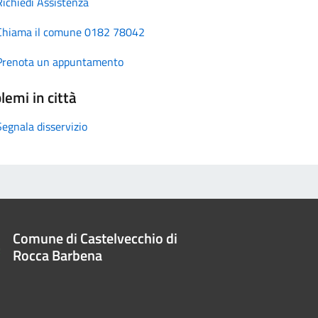
Richiedi Assistenza
Chiama il comune 0182 78042
Prenota un appuntamento
lemi in città
Segnala disservizio
Comune di Castelvecchio di
Rocca Barbena