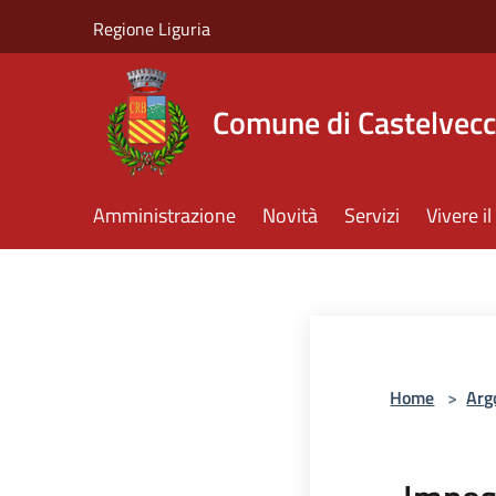
Salta al contenuto principale
Regione Liguria
Comune di Castelvecc
Amministrazione
Novità
Servizi
Vivere 
Home
>
Arg