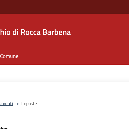
hio di Rocca Barbena
il Comune
omenti
>
Imposte